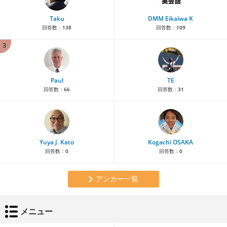
Taku
DMM Eikaiwa K
回答数：
138
回答数：
109
3
Paul
TE
回答数：
66
回答数：
31
Yuya J. Kato
Kogachi OSAKA
回答数：
0
回答数：
0
アンカー一覧
メニュー