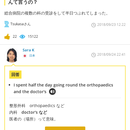
んて言うの？
総合病院の複数の科の受診をして半日つぶれてしまった。
Tsukasaさん
2018/09/23 12:22
22
15122
Sara K
2018/09/24 22:41
日本
回答
I spent half the day going round the orthopaedics
and the doctor's
整形外科 orthopaedics など
内科
doctor's など
医者の（場所）って意味。