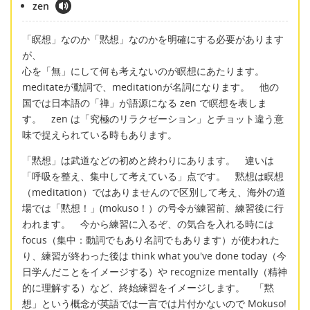
zen
「瞑想」なのか「黙想」なのかを明確にする必要があります
が、
心を「無」にして何も考えないのが瞑想にあたります。
meditateが動詞で、meditationが名詞になります。 他の
国では日本語の「禅」が語源になる zen で瞑想を表しま
す。 zen は「究極のリラクゼーション」とチョット違う意
味で捉えられている時もあります。
「黙想」は武道などの初めと終わりにあります。 違いは
「呼吸を整え、集中して考えている」点です。 黙想は瞑想
（meditation）ではありませんので区別して考え、海外の道
場では「黙想！」(mokuso！）の号令が練習前、練習後に行
われます。 今から練習に入るぞ、の気合を入れる時には
focus（集中：動詞でもあり名詞でもあります）が使われた
り、練習が終わった後は think what you've done today（今
日学んだことをイメージする）や recognize mentally（精神
的に理解する）など、終始練習をイメージします。 「黙
想」という概念が英語では一言では片付かないので Mokuso!