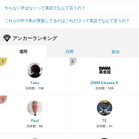
やらない手はないって英語でなんて言うの？
これらの中で私が実践してるのはこれだけって英語でなんて言うの？
アンカーランキング
週間
月間
総合
1
2
Taku
DMM Eikaiwa K
回答数：
138
回答数：
109
3
Paul
TE
回答数：
66
回答数：
31