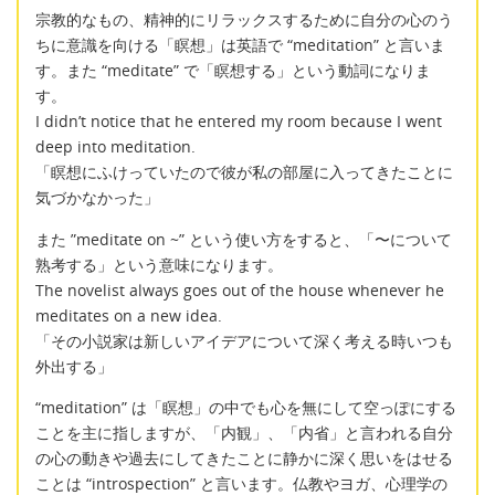
宗教的なもの、精神的にリラックスするために自分の心のう
ちに意識を向ける「瞑想」は英語で “meditation” と言いま
す。また “meditate” で「瞑想する」という動詞になりま
す。
I didn’t notice that he entered my room because I went
deep into meditation.
「瞑想にふけっていたので彼が私の部屋に入ってきたことに
気づかなかった」
また ”meditate on ~” という使い方をすると、「〜について
熟考する」という意味になります。
The novelist always goes out of the house whenever he
meditates on a new idea.
「その小説家は新しいアイデアについて深く考える時いつも
外出する」
“meditation” は「瞑想」の中でも心を無にして空っぽにする
ことを主に指しますが、「内観」、「内省」と言われる自分
の心の動きや過去にしてきたことに静かに深く思いをはせる
ことは “introspection” と言います。仏教やヨガ、心理学の