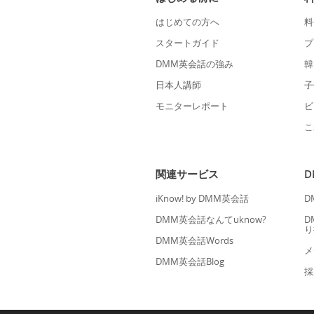
はじめての方へ
料
スタートガイド
プ
DMM英会話の強み
韓
日本人講師
子
モニターレポート
ビ
こ
関連サービス
iKnow! by DMM英会話
D
DMM英会話なんてuknow?
D
り
DMM英会話Words
メ
DMM英会話Blog
採