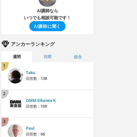
AI講師なら
いつでも相談可能です！
AI講師に聞く
アンカーランキング
週間
月間
総合
1
Taku
回答数：
138
2
DMM Eikaiwa K
回答数：
109
3
Paul
回答数：
66