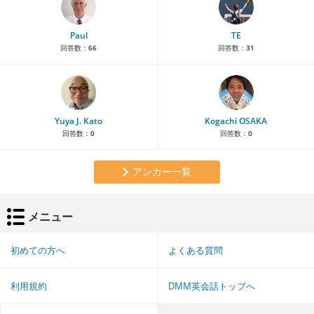
Paul
TE
回答数：
66
回答数：
31
Yuya J. Kato
Kogachi OSAKA
回答数：
0
回答数：
0
アンカー一覧
メニュー
初めての方へ
よくある質問
利用規約
DMM英会話トップへ