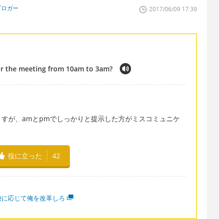
ブロガー
2017/06/09 17:39
or the meeting from 10am to 3am?
。
すが、amとpmでしっかりと提示した方がミスコミュニケ
役に立った
42
勢に応じて俺を改革しろ