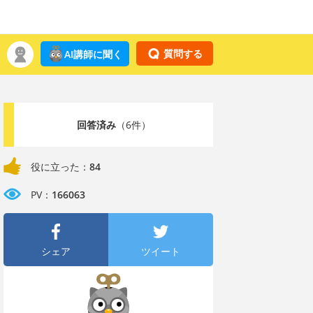
質問する
AI講師に聞く
回答済み
（6件）
役に立った：
84
PV：
166063
シェア
ツイート