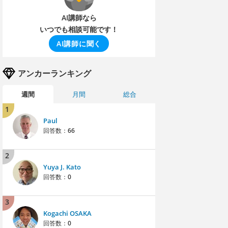
AI講師なら
いつでも相談可能です！
AI講師に聞く
アンカーランキング
週間
月間
総合
1
Paul
回答数：
66
2
Yuya J. Kato
回答数：
0
3
Kogachi OSAKA
回答数：
0