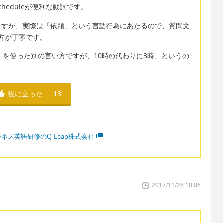
heduleが便利な動詞です。
ますが、実際は「依頼」という言語行為にあたるので、質問文
する方が丁寧です。
わりに」を使った別の言い方ですが、10時の代わりに3時、というの
役に立った
13
ネス英語研修のQ-Leap株式会社
2017/11/28 10:06