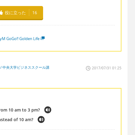
役に立った
16
yM GoGo!! Golden Life
講師 / 中央大学ビジネススクール講
2017/07/31 01:25
rom 10 am to 3 pm?
nstead of 10 am?