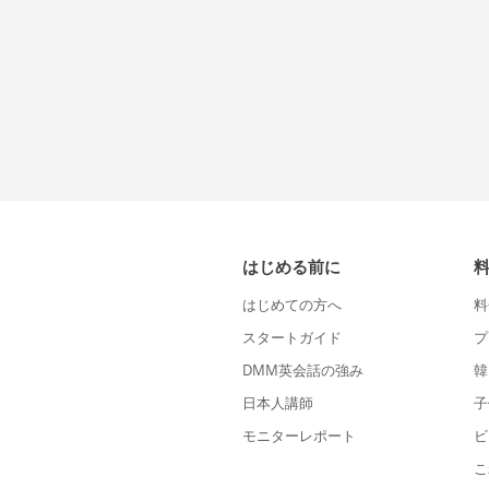
はじめる前に
はじめての方へ
料
スタートガイド
プ
DMM英会話の強み
韓
日本人講師
子
モニターレポート
ビ
こ