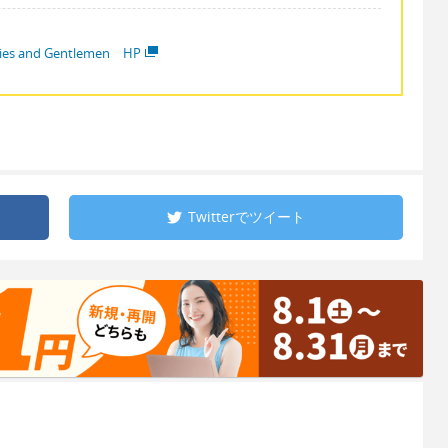
ies and Gentlemen HP
Twitterで
ツイート