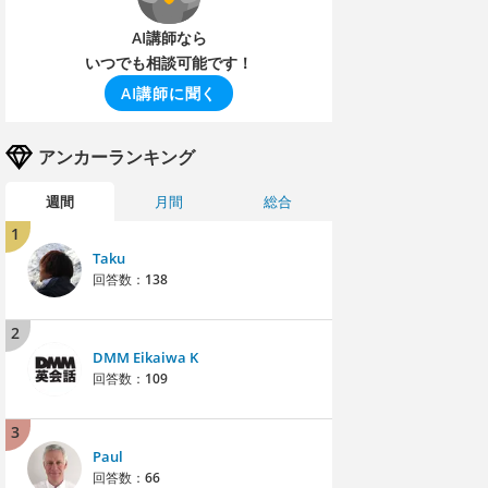
AI講師なら
いつでも相談可能です！
AI講師に聞く
アンカーランキング
週間
月間
総合
1
Taku
回答数：
138
2
DMM Eikaiwa K
回答数：
109
3
Paul
回答数：
66