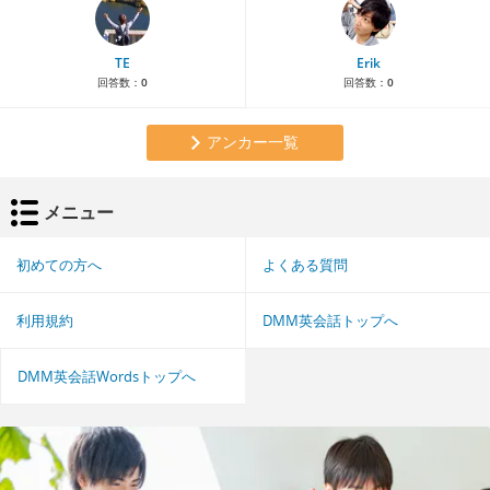
TE
Erik
回答数：
0
回答数：
0
アンカー一覧
メニュー
初めての方へ
よくある質問
利用規約
DMM英会話トップへ
DMM英会話Wordsトップへ