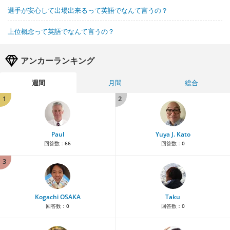
選手が安心して出場出来るって英語でなんて言うの？
上位概念って英語でなんて言うの？
アンカーランキング
週間
月間
総合
1
2
Paul
Yuya J. Kato
回答数：
66
回答数：
0
3
Kogachi OSAKA
Taku
回答数：
0
回答数：
0