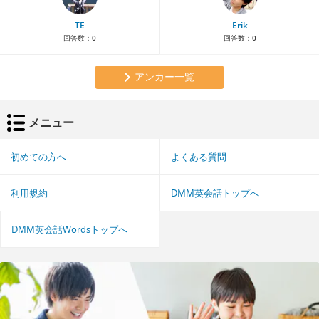
TE
Erik
回答数：
0
回答数：
0
アンカー一覧
メニュー
初めての方へ
よくある質問
利用規約
DMM英会話トップへ
DMM英会話Wordsトップへ