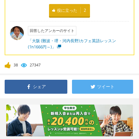
役に立った
2
回答したアンカーのサイト
「大阪 (難波・堺・河内長野)カフェ英語レッスン
(1h1666円～)」
38
27347
シェア
ツイート