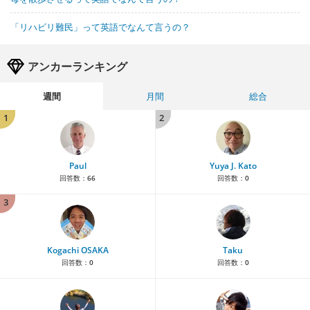
「リハビリ難民」って英語でなんて言うの？
アンカーランキング
週間
月間
総合
1
2
Paul
Yuya J. Kato
回答数：
66
回答数：
0
3
Kogachi OSAKA
Taku
回答数：
0
回答数：
0