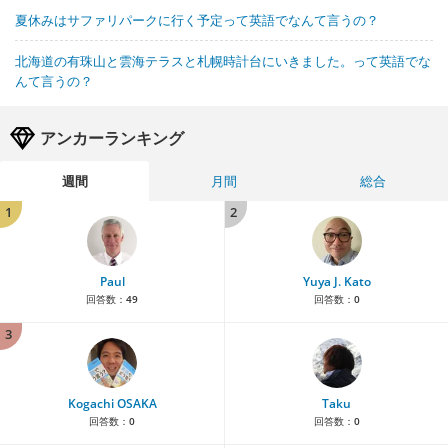
夏休みはサファリパークに行く予定って英語でなんて言うの？
北海道の有珠山と雲海テラスと札幌時計台にいきました。って英語でな
んて言うの？
アンカーランキング
週間
月間
総合
1
2
Paul
Yuya J. Kato
回答数：
49
回答数：
0
3
Kogachi OSAKA
Taku
回答数：
0
回答数：
0