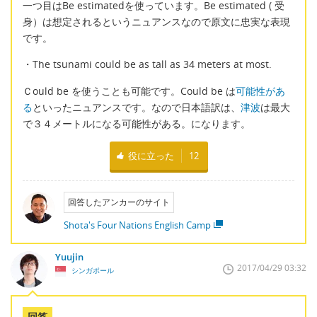
一つ目はBe estimatedを使っています。Be estimated ( 受
身）は想定されるというニュアンスなので原文に忠実な表現
です。
・The tsunami could be as tall as 34 meters at most.
Ｃould be を使うことも可能です。Could be は
可能性があ
る
といったニュアンスです。なので日本語訳は、
津波
は最大
で３４メートルになる可能性がある。になります。
役に立った
12
回答したアンカーのサイト
Shota's Four Nations English Camp
Yuujin
2017/04/29 03:32
シンガポール
回答