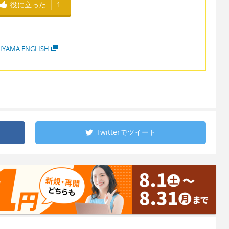
役に立った
1
IYAMA ENGLISH
Twitterで
ツイート