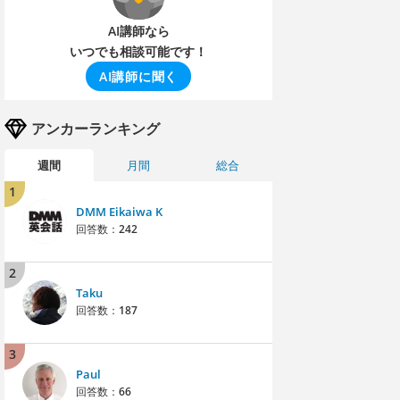
AI講師なら
いつでも相談可能です！
AI講師に聞く
アンカーランキング
週間
月間
総合
1
DMM Eikaiwa K
回答数：
242
2
Taku
回答数：
187
3
Paul
回答数：
66