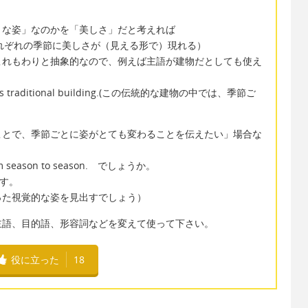
うな姿」なのかを「美しさ」だと考えれば
eason.（それぞれの季節に美しさが（見える形で）現れる）
これもわりと抽象的なので、例えば主語が建物だとしても使え
in this traditional building.(この伝統的な建物の中では、季節ご
ことで、季節ごとに姿がとても変わることを伝えたい」場合な
e from season to season. でしょうか。
です。
った視覚的な姿を見出すでしょう）
主語、目的語、形容詞などを変えて使って下さい。
役に立った
18