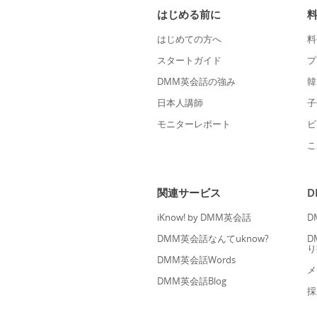
はじめる前に
はじめての方へ
料
スタートガイド
プ
DMM英会話の強み
韓
日本人講師
子
モニターレポート
ビ
こ
関連サービス
iKnow! by DMM英会話
D
DMM英会話なんてuknow?
D
り
DMM英会話Words
メ
DMM英会話Blog
採