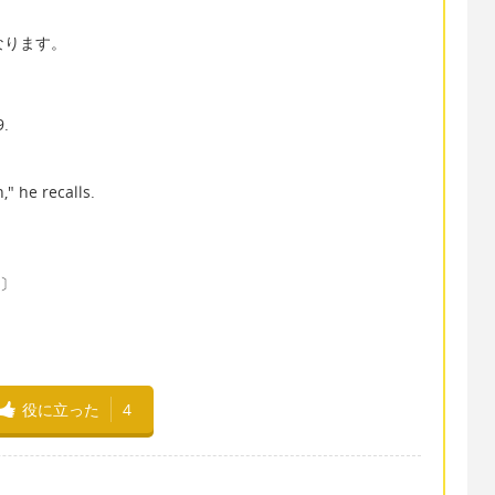
となります。
9.
," he recalls.
〕
り〕
役に立った
4