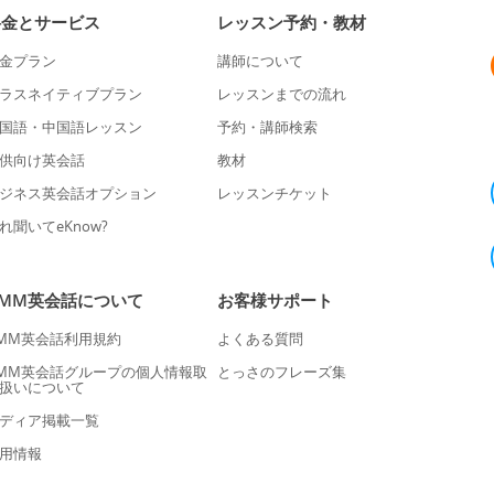
料金とサービス
レッスン予約・教材
金プラン
講師について
ラスネイティブプラン
レッスンまでの流れ
国語・中国語レッスン
予約・講師検索
供向け英会話
教材
ジネス英会話オプション
レッスンチケット
れ聞いてeKnow?
DMM英会話について
お客様サポート
MM英会話利用規約
よくある質問
MM英会話グループの個人情報取
とっさのフレーズ集
扱いについて
ディア掲載一覧
用情報