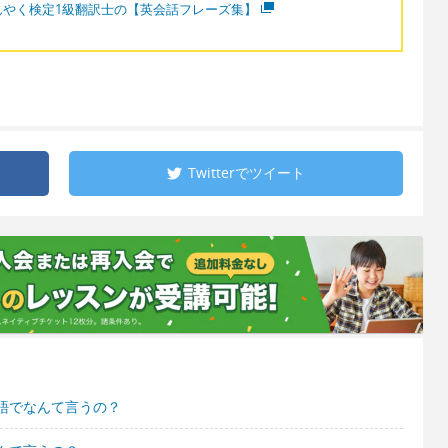
んやく検定1級翻訳士の【英会話フレーズ集】
Twitterで
ツイート
語でなんて言うの？