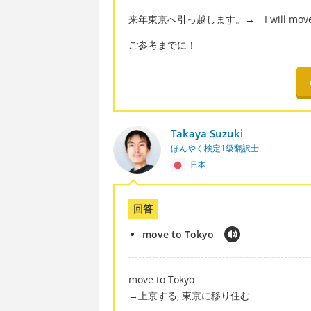
来年東京へ引っ越します。→ I will move to 
ご参考までに！
Takaya Suzuki
ほんやく検定1級翻訳士
日本
回答
move to Tokyo
move to Tokyo
→上京する, 東京に移り住む