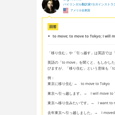
バイリンガル翻訳家/ヨガインストラ
アメリカ合衆国
回答
to move; to move to Tokyo; I will 
「移り住む」や「引っ越す」は英語では「t
英語の「to move」を聞くと、もしか
びますが、「移り住む」という意味も「to
例：
東京に移り住む → to move to Tokyo
東京へ引っ越します。→ I will move to T
東京へ移り住みたいです。→ I want to mov
去年東京へ引っ越しました。→ I moved to To