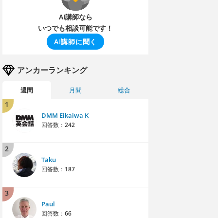
AI講師なら
いつでも相談可能です！
AI講師に聞く
アンカーランキング
週間
月間
総合
1
DMM Eikaiwa K
回答数：
242
2
Taku
回答数：
187
3
Paul
回答数：
66