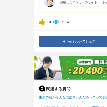
回答したアンカーのサイト
ほ
10
21141
Facebookで
シェア
関連する質問
東京の何がそんなに面白いんだろう？って英