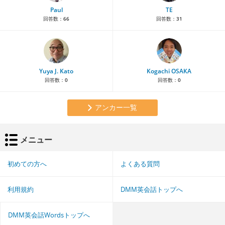
Paul
TE
回答数：
66
回答数：
31
Yuya J. Kato
Kogachi OSAKA
回答数：
0
回答数：
0
アンカー一覧
メニュー
初めての方へ
よくある質問
利用規約
DMM英会話トップへ
DMM英会話Wordsトップへ