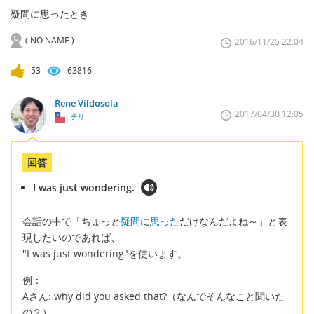
疑問に思ったとき
( NO NAME )
2016/11/25 22:04
53
63816
Rene Vildosola
2017/04/30 12:05
チリ
回答
I was just wondering.
会話の中で「ちょっと
疑問
に
思った
だけなんだよね～」と表
現したいのであれば、
"I was just wondering"を使います。
例：
Aさん: why did you asked that?（なんでそんなこと聞いた
の？）