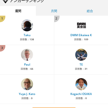
アンカーランキング
週間
月間
総合
1
2
Taku
DMM Eikaiwa K
回答数：
138
回答数：
109
3
Paul
TE
回答数：
66
回答数：
31
Yuya J. Kato
Kogachi OSAKA
回答数：
0
回答数：
0