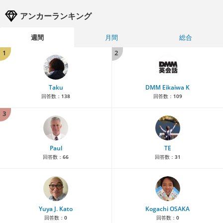
アンカーランキング
週間
月間
総合
1
2
Taku
DMM Eikaiwa K
回答数：
138
回答数：
109
3
Paul
TE
回答数：
66
回答数：
31
Yuya J. Kato
Kogachi OSAKA
回答数：
0
回答数：
0