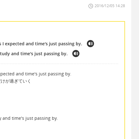
2016/12/05 14:28
 I expected and time's just passing by.
tudy and time's just passing by.
xpected and time's just passing by.
だけが過ぎていく
 and time's just passing by.
く