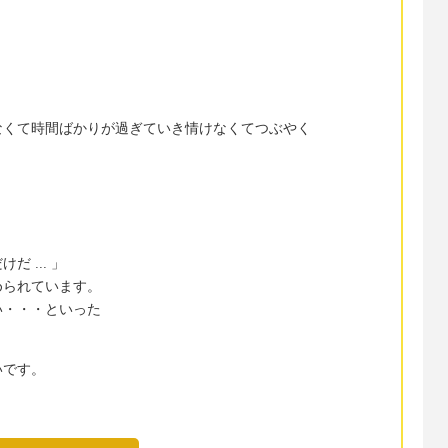
。
なくて時間ばかりが過ぎていき情けなくてつぶやく
 ... 」
められています。
い・・・といった
いです。