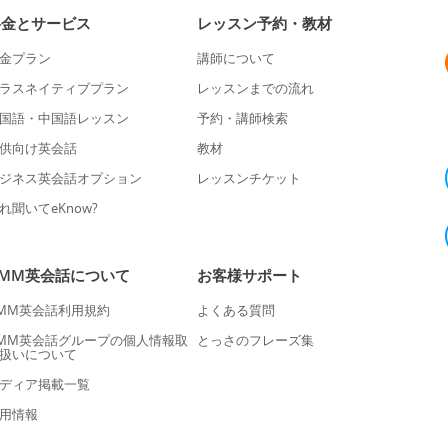
料金とサービス
レッスン予約・教材
金プラン
講師について
ラスネイティブプラン
レッスンまでの流れ
国語・中国語レッスン
予約・講師検索
供向け英会話
教材
ジネス英会話オプション
レッスンチケット
れ聞いてeKnow?
DMM英会話について
お客様サポート
MM英会話利用規約
よくある質問
MM英会話グループの個人情報取
とっさのフレーズ集
扱いについて
ディア掲載一覧
用情報