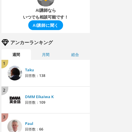
AI講師なら
いつでも相談可能です！
AI講師に聞く
アンカーランキング
週間
月間
総合
1
Taku
回答数：
138
2
DMM Eikaiwa K
回答数：
109
3
Paul
回答数：
66