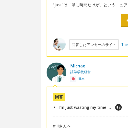
"just"は「単に時間だけが」というニュ
回答したアンカーのサイト
The
Michael
語学学校経営
日本
回答
I'm just wasting my time ...
miiさんへ