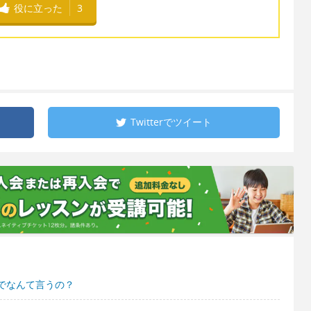
役に立った
3
Twitterで
ツイート
でなんて言うの？