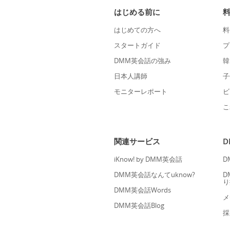
はじめる前に
はじめての方へ
料
スタートガイド
プ
DMM英会話の強み
韓
日本人講師
子
モニターレポート
ビ
こ
関連サービス
iKnow! by DMM英会話
D
DMM英会話なんてuknow?
D
り
DMM英会話Words
メ
DMM英会話Blog
採