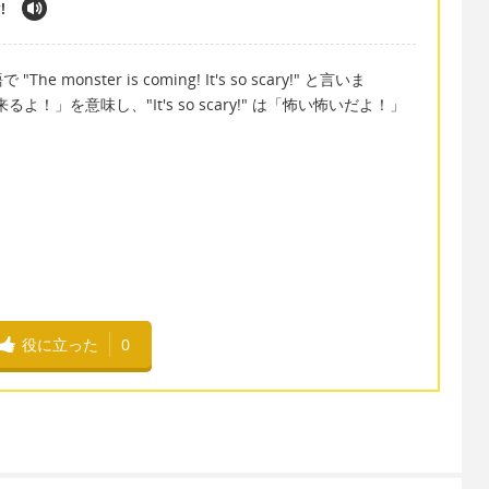
!
nster is coming! It's so scary!" と言いま
「鬼が来るよ！」を意味し、"It's so scary!" は「怖い怖いだよ！」
役に立った
0