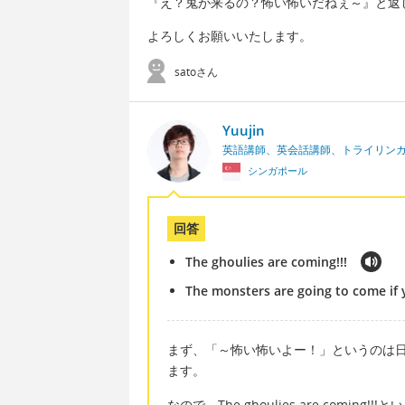
『え？鬼が来るの？怖い怖いだねぇ～』と返
よろしくお願いいたします。
satoさん
Yuujin
英語講師、英会話講師、トライリン
シンガポール
回答
The ghoulies are coming!!!
The monsters are going to come if y
まず、「～怖い怖いよー！」というのは
ます。
なので、The ghoulies are com