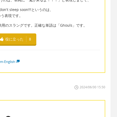
ou don't sleep soon!!!というのは、
いう表現です。
子供用のスラングです。正確な単語は「Ghouls」です。
役に立った
8
em-English
2024/06/30 15:50