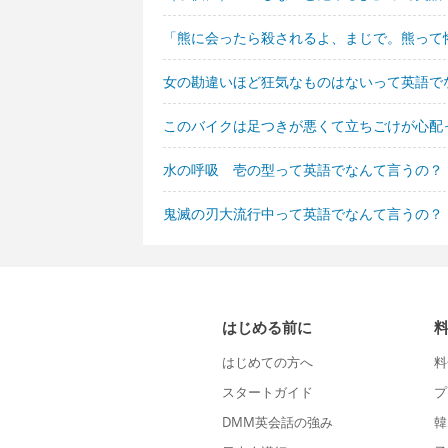
「熊に会ったら殺されるよ、まじで。熊って
女の勘違いほど狂気なものはないって英語で
このバイクは足つきが悪くて立ちごけが心配
水の呼吸 壱の型って英語でなんて言うの？
鬼滅の刃大流行中って英語でなんて言うの？
はじめる前に
はじめての方へ
料
スタートガイド
プ
DMM英会話の強み
韓