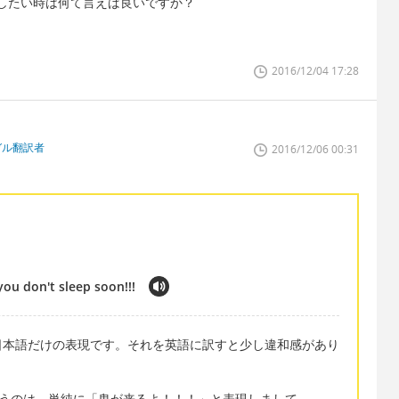
したい時は何て言えば良いですか？
2016/12/04 17:28
ガル翻訳者
2016/12/06 00:31
ou don't sleep soon!!!
日本語だけの表現です。それを英語に訳すと少し違和感があり
ing!!!というのは、単純に「鬼が来るよ！！！」と表現しまして、