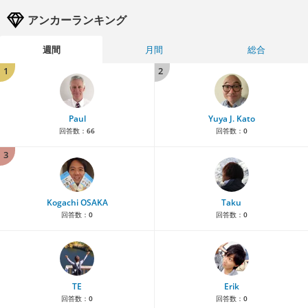
アンカーランキング
週間
月間
総合
1
2
Paul
Yuya J. Kato
回答数：
66
回答数：
0
3
Kogachi OSAKA
Taku
回答数：
0
回答数：
0
TE
Erik
回答数：
0
回答数：
0