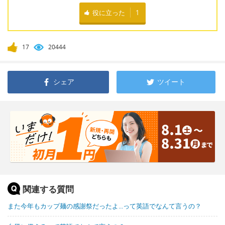
役に立った
1
17
20444
シェア
ツイート
関連する質問
また今年もカップ麺の感謝祭だったよ...って英語でなんて言うの？