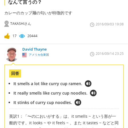
なんて言うの？
カレーのカップ麺の匂いが特徴的です
TAKASHIさん
2016/09/03 19:08
17
20444
David Thayne
2016/09/14 23:25
アメリカ合衆国
回答
It smells a lot like curry cup ramen.
It really smells like curry cup noodles.
It stinks of curry cup noodles.
英訳1：「〜のにおいがする」は、it smells ~ という形が一
般的です。it looks ~ や it feels ~ 、また it tastes ~ などと同