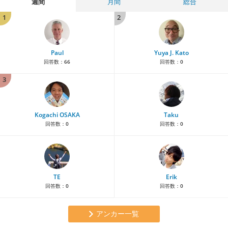
週間
月間
総合
1
2
Paul
Yuya J. Kato
回答数：
66
回答数：
0
3
Kogachi OSAKA
Taku
回答数：
0
回答数：
0
TE
Erik
回答数：
0
回答数：
0
アンカー一覧