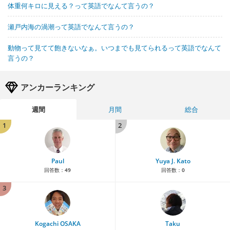
体重何キロに見える？って英語でなんて言うの？
瀬戸内海の渦潮って英語でなんて言うの？
動物って見てて飽きないなぁ。いつまでも見てられるって英語でなんて
言うの？
アンカーランキング
週間
月間
総合
1
2
Paul
Yuya J. Kato
回答数：
49
回答数：
0
3
Kogachi OSAKA
Taku