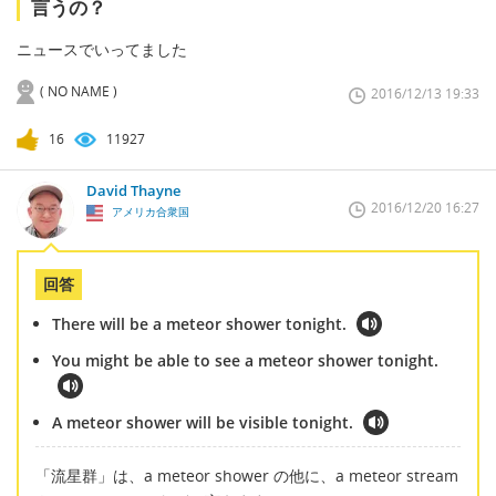
言うの？
ニュースでいってました
( NO NAME )
2016/12/13 19:33
16
11927
David Thayne
2016/12/20 16:27
アメリカ合衆国
回答
There will be a meteor shower tonight.
You might be able to see a meteor shower tonight.
A meteor shower will be visible tonight.
「流星群」は、a meteor shower の他に、a meteor stream