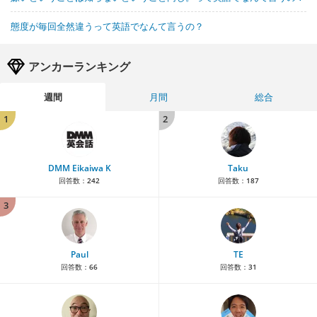
態度が毎回全然違うって英語でなんて言うの？
アンカーランキング
週間
月間
総合
1
2
DMM Eikaiwa K
Taku
回答数：
242
回答数：
187
3
Paul
TE
回答数：
66
回答数：
31