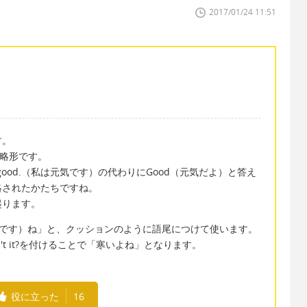
2017/01/24 11:51
す。
の省略形です。
I'm good.（私は元気です）の代わりにGood（元気だよ）と答え
略されたかたちですね。
起ります。
～だよ（です）ね」と、クッションのように語尾につけて使います。
n't it?を付けることで「寒いよね」となります。
役に立った
16