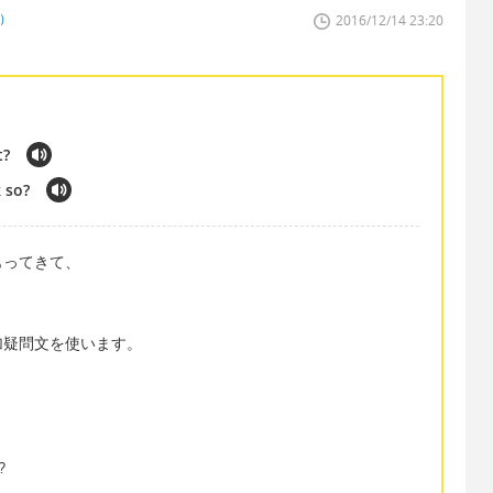
者）
2016/12/14 23:20
t?
k so?
もってきて、
加疑問文を使います。
?