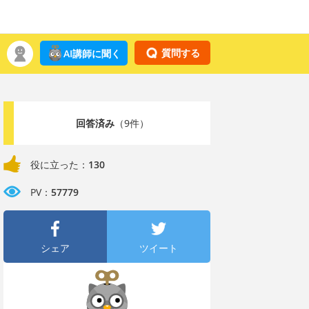
質問する
AI講師に聞く
回答済み
（9件）
役に立った：
130
PV：
57779
シェア
ツイート