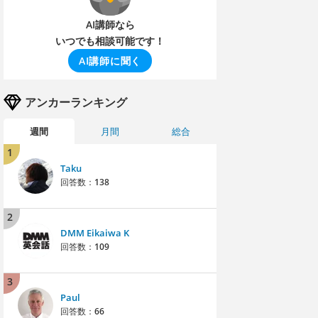
AI講師なら
いつでも相談可能です！
AI講師に聞く
アンカーランキング
週間
月間
総合
1
Taku
回答数：
138
2
DMM Eikaiwa K
回答数：
109
3
Paul
回答数：
66