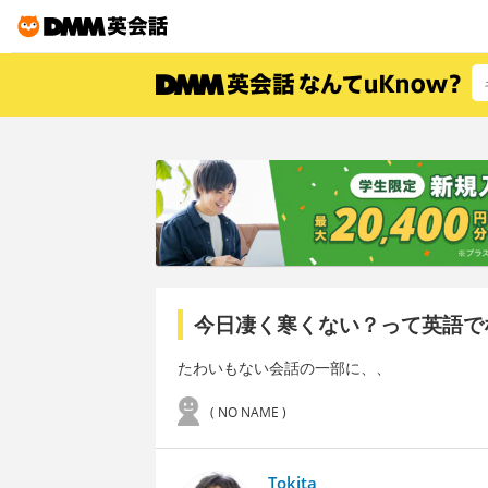
今日凄く寒くない？って英語で
たわいもない会話の一部に、、
( NO NAME )
Tokita