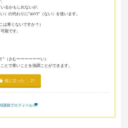
で、
ているかもしれないが、
ない）の代わりに"ain't"（ない）を使います。
ere" （ここは寒くないですか？）
用も可能です。
oold "（さむーーーーーーい）
することで寒いことを強調ことができます。
役に立った
21
MM講師プロフィール