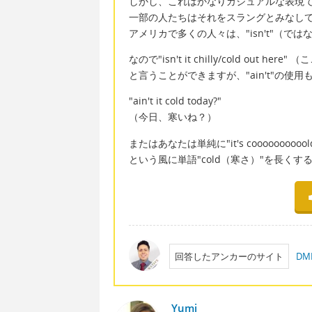
しかし、これはかなりカジュアルな表現
一部の人たちはそれをスラングとみなし
アメリカで多くの人々は、"isn't"（では
なので"isn't it chilly/cold out h
と言うことができますが、"ain't"の使
"ain't it cold today?"
（今日、寒いね？）
またはあなたは単純に"it's coooooooo
という風に単語"cold（寒さ）"を長く
回答したアンカーのサイト
D
Yumi