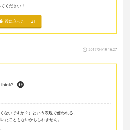
みてください！
役に立った
21
2017/04/19 16:27
 think?
ere?"（ここは寒くないですか？）という表現で使われる、
も聞いたこともないかもしれません。