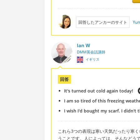
回答したアンカーのサイト
Yum
Ian W
DMM英会話講師
イギリス
回答
It's turned out cold again today!
I am so tired of this freezing weath
I wish I'd bought my scarf. I didn't 
これら3つの表現は寒い天気だったり寒
うことです。人によっては、そんなどう