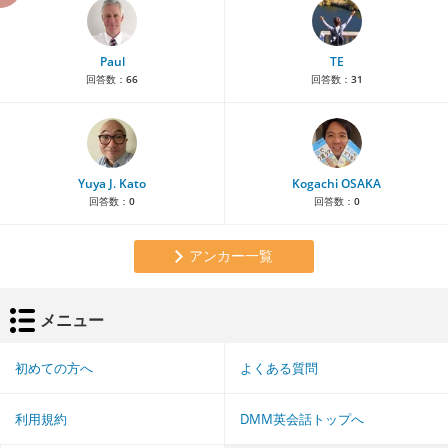
Paul
TE
回答数：
66
回答数：
31
Yuya J. Kato
Kogachi OSAKA
回答数：
0
回答数：
0
アンカー一覧
メニュー
初めての方へ
よくある質問
利用規約
DMM英会話トップへ