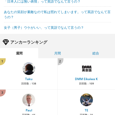
「日本人には無い表情」って英語でなんて言うの？
あなたの笑顔が素敵なので私は照れてしまいます。って英語でなんて言
うの？
女子（男子）ウケがいい、って英語でなんて言うの？
アンカーランキング
週間
月間
総合
1
2
Taku
DMM Eikaiwa K
回答数：
138
回答数：
109
3
Paul
TE
回答数：
66
回答数：
31