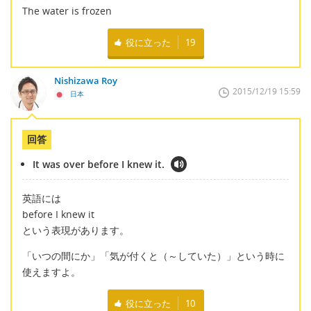
The water is frozen
役に立った
19
Nishizawa Roy
2015/12/19 15:59
日本
回答
It was over before I knew it.
英語には
before I knew it
という表現があります。
「いつの間にか」「気が付くと（～していた）」という時に
使えますよ。
役に立った
10