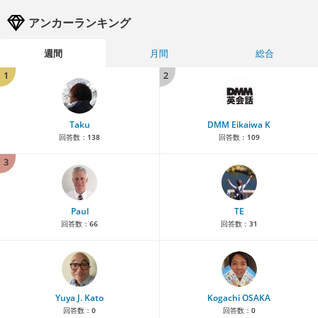
アンカーランキング
週間
月間
総合
1
2
Taku
DMM Eikaiwa K
回答数：
138
回答数：
109
3
Paul
TE
回答数：
66
回答数：
31
Yuya J. Kato
Kogachi OSAKA
回答数：
0
回答数：
0