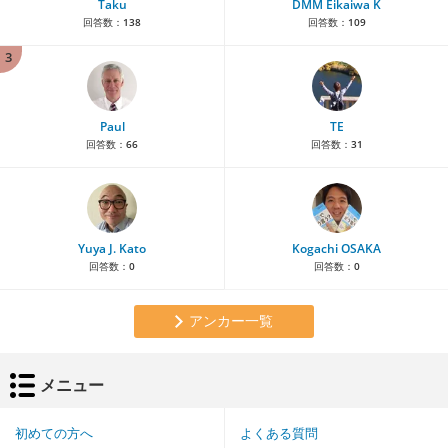
Taku
DMM Eikaiwa K
回答数：
138
回答数：
109
3
Paul
TE
回答数：
66
回答数：
31
Yuya J. Kato
Kogachi OSAKA
回答数：
0
回答数：
0
アンカー一覧
メニュー
初めての方へ
よくある質問