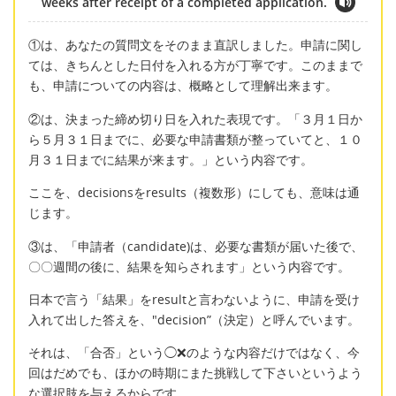
weeks after receipt of a completed application.
①は、あなたの質問文をそのまま直訳しました。申請に関し
ては、きちんとした日付を入れる方が丁寧です。このままで
も、申請についての内容は、概略として理解出来ます。
②は、決まった締め切り日を入れた表現です。「３月１日か
ら５月３１日までに、必要な申請書類が整っていてと、１０
月３１日までに結果が来ます。」という内容です。
ここを、decisionsをresults（複数形）にしても、意味は通
じます。
③は、「申請者（candidate)は、必要な書類が届いた後で、
〇〇週間の後に、結果を知らされます」という内容です。
日本で言う「結果」をresultと言わないように、申請を受け
入れて出した答えを、"decision”（決定）と呼んでいます。
それは、「合否」という◯❌のような内容だけではなく、今
回はだめでも、ほかの時期にまた挑戦して下さいというよう
な選択肢を与えるからです。