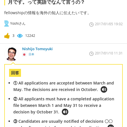
月です。って英語でなんて言うの？
fellowshipの情報を海外の知人に伝えたいです。
Yoshiさん
2017/01/05 19:02
3
12242
Nishijo Tomoyuki
2017/01/10 11:31
日本
回答
① All applications are accepted between March and
May. The decisions are received in October.
② All applicants must have a completed application
file between March 1 and May 31 to receive a
decision by October 31.
③ Candidates are usually notified of decisions 〇〇