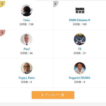
1
2
Taku
DMM Eikaiwa K
回答数：
138
回答数：
109
3
Paul
TE
回答数：
66
回答数：
31
Yuya J. Kato
Kogachi OSAKA
回答数：
0
回答数：
0
アンカー一覧