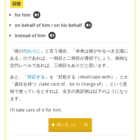
回答
for him
on behalf of him / on his behalf
instead of him
「彼の
代わりに
」と言う場合、「本来は彼がやるべき立場に
ある」のであれば、一例目と二例目が適切でしょう。単純な
交代レベルであれば、三例目もありだと思います。
あと、「
対応する
」を「対処する（deal/cope with）」とか
「責任を持つ（take care of、be in charge of）」という意
味で使っているとすれば、全文の英訳例は以下のようになり
ます。
I'll take care of it for him.
役に立った
56