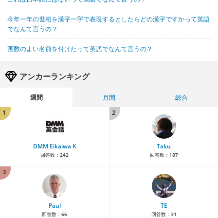
今年一年の世相を漢字一字で表現するとしたらどの漢字ですかって英語
でなんて言うの？
画数のよい名前を付けたって英語でなんて言うの？
アンカーランキング
週間
月間
総合
1
2
DMM Eikaiwa K
Taku
回答数：
242
回答数：
187
3
Paul
TE
回答数：
66
回答数：
31