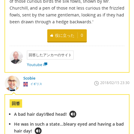
of those curious birds the silk fowls, shown by Mr.
Churchill, and a pen of those not less curious the frizzled
fowls, sent by the same gentleman, looking as if they had
been drawn through a hedge backwards.'
役に立った
0
回答したアンカーのサイト
Youtube
Scobie
2018/02/15 23:30
イギリス
回答
A bad hair day!/Bed head!
He was in such a state...bleary eyed and having a bad
hair day!