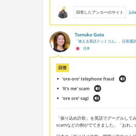
回答したアンカーのサイト
Jul
Tomoko Goto
「使える英語ドットコム」、日英通
日本
回答
'ore-ore' telephone fraud
'It's me' scam
'ore ore' sagi
「振り込め詐欺」を英語でグーグルしてみると'ore-ore'
scamなどの例がでてきました。「おれ」の部