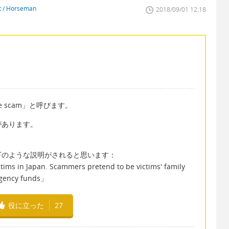
st / Horseman
2018/09/01 12:18
e scam」と呼びます。
があります。
下のような説明がされると思います：
tims in Japan. Scammers pretend to be victims' family
rgency funds」
役に立った
27