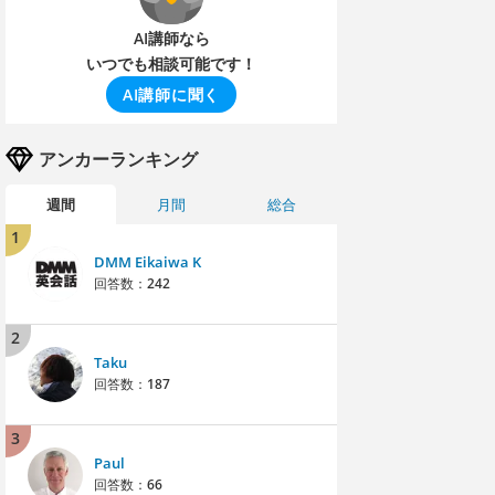
AI講師なら
いつでも相談可能です！
AI講師に聞く
アンカーランキング
週間
月間
総合
1
DMM Eikaiwa K
回答数：
242
2
Taku
回答数：
187
3
Paul
回答数：
66