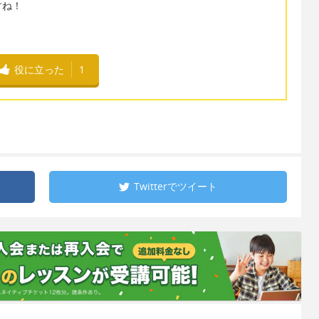
すね！
役に立った
1
Twitterで
ツイート