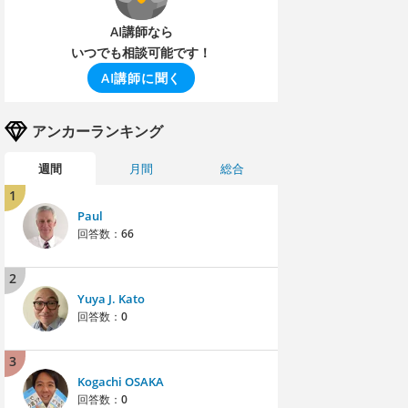
AI講師なら
いつでも相談可能です！
AI講師に聞く
アンカーランキング
週間
月間
総合
1
Paul
回答数：
66
2
Yuya J. Kato
回答数：
0
3
Kogachi OSAKA
回答数：
0