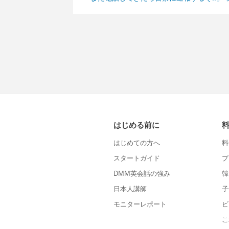
はじめる前に
はじめての方へ
料
スタートガイド
プ
DMM英会話の強み
韓
日本人講師
子
モニターレポート
ビ
こ