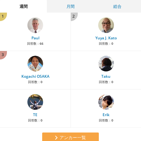
週間
月間
総合
1
2
Paul
Yuya J. Kato
回答数：
66
回答数：
0
3
Kogachi OSAKA
Taku
回答数：
0
回答数：
0
TE
Erik
回答数：
0
回答数：
0
アンカー一覧