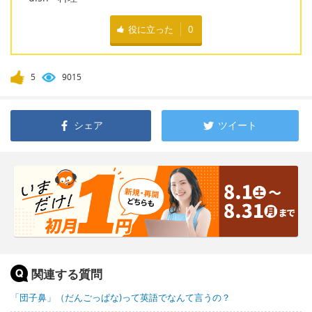
役に立った
0
5
9015
シェア
ツイート
関連する質問
「団子鼻」（だんごっぱな)って英語でなんて言うの？