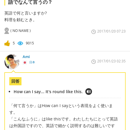
語でなんて言うの？
英語で何と言いますか?
料理を頼むとき。
( NO NAME )
2017/01/20 07:23
5
9015
Ami
2017/01/23 02:35
日本
回答
How can I say... It's round like this.
「何て言うか」はHow can I sayという表現をよく使いま
す。
「こんなふうに」はlike thisです。わたしたちにとって英語
は外国語ですので、英語で細かく説明するのは難しいです