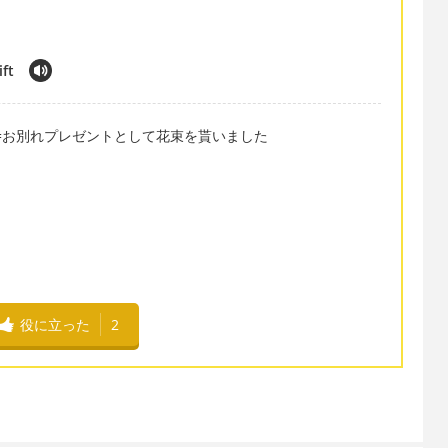
ift
ewell gift =お別れプレゼントとして花束を貰いました
役に立った
2