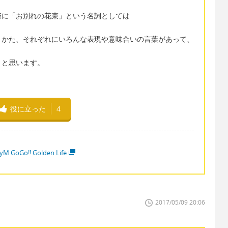
際に「お別れの花束」という名詞としては
りかた、それぞれにいろんな表現や意味合いの言葉があって、
、と思います。
役に立った
4
yM GoGo!! Golden Life
2017/05/09 20:06