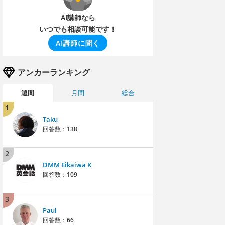
AI講師なら
いつでも相談可能です！
AI講師に聞く
アンカーランキング
週間
月間
総合
1
Taku
回答数：
138
2
DMM Eikaiwa K
回答数：
109
3
Paul
回答数：
66