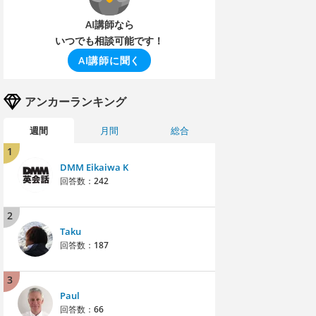
AI講師なら
いつでも相談可能です！
AI講師に聞く
アンカーランキング
週間
月間
総合
1
DMM Eikaiwa K
回答数：
242
2
Taku
回答数：
187
3
Paul
回答数：
66