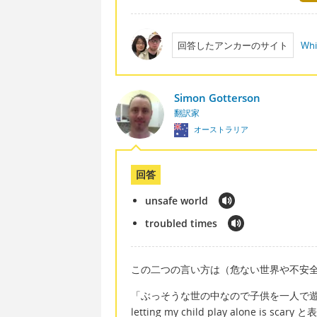
回答したアンカーのサイト
Whi
Simon Gotterson
翻訳家
オーストラリア
回答
unsafe world
troubled times
この二つの言い方は（危ない世界や不安
「ぶっそうな世の中なので子供を一人で遊ばせるのも怖
letting my child play alone is sca