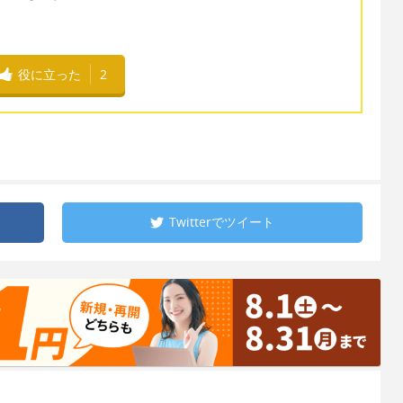
役に立った
2
Twitterで
ツイート