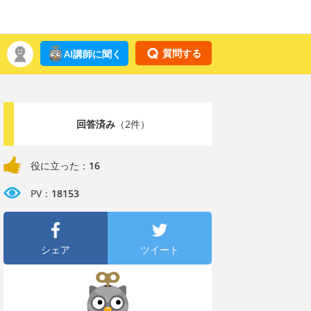
質問する
AI講師に聞く
回答済み
（2件）
役に立った：
16
PV：
18153
シェア
ツイート