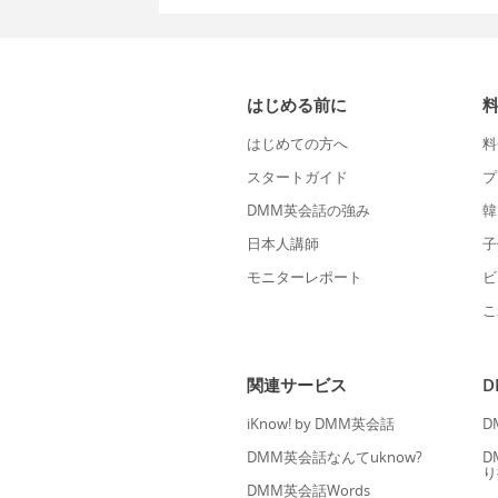
はじめる前に
はじめての方へ
料
スタートガイド
プ
DMM英会話の強み
韓
日本人講師
子
モニターレポート
ビ
こ
関連サービス
iKnow! by DMM英会話
D
DMM英会話なんてuknow?
D
り
DMM英会話Words