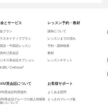
料金とサービス
レッスン予約・教材
金プラン
講師について
ラスネイティブプラン
レッスンまでの流れ
国語・中国語レッスン
予約・講師検索
供向け英会話
教材
ジネス英会話オプション
レッスンチケット
れ聞いてeKnow?
DMM英会話について
お客様サポート
MM英会話利用規約
よくある質問
MM英会話グループの個人情報取
とっさのフレーズ集
扱いについて