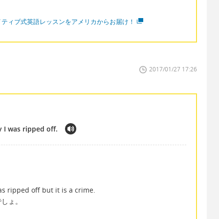
イティブ式英語レッスンをアメリカからお届け！
2017/01/27 17:26
 I was ripped off.
 ripped off but it is a crime.
でしょ。