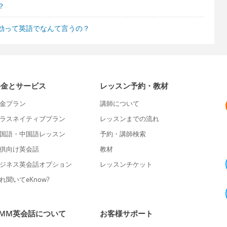
？
効って英語でなんて言うの？
料金とサービス
レッスン予約・教材
金プラン
講師について
ラスネイティブプラン
レッスンまでの流れ
国語・中国語レッスン
予約・講師検索
供向け英会話
教材
ジネス英会話オプション
レッスンチケット
れ聞いてeKnow?
DMM英会話について
お客様サポート