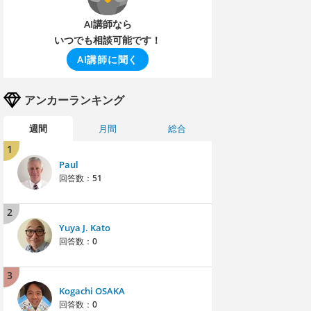
AI講師なら
いつでも相談可能です！
AI講師に聞く
アンカーランキング
週間
月間
総合
1
Paul
回答数：
51
2
Yuya J. Kato
回答数：
0
3
Kogachi OSAKA
回答数：
0