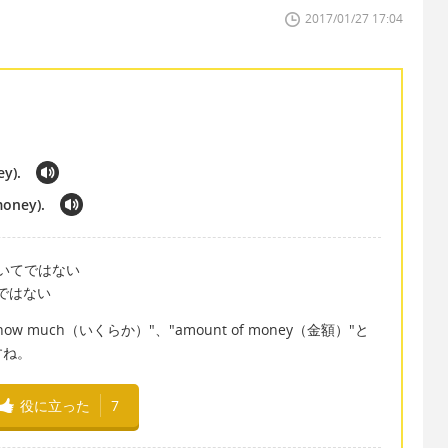
2017/01/27 17:04
ey).
money).
）についてではない
問題ではない
much（いくらか）"、"amount of money（金額）"と
すね。
役に立った
7