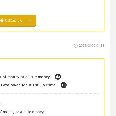
役に立った
4
2025/08/05 01:33
ot of money or a little money.
as taken for. It's still a crime.
よ。
of money or a little money.