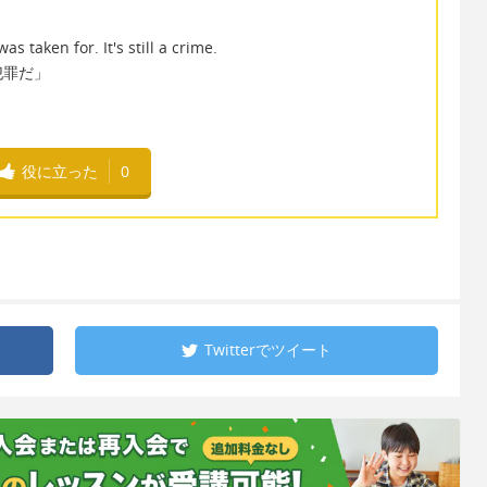
 taken for. It's still a crime.
犯罪だ」
役に立った
0
Twitterで
ツイート