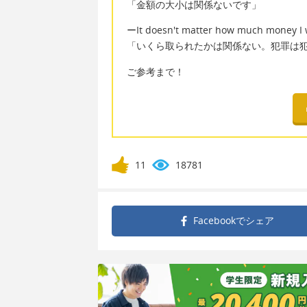
「金額の大小は関係ないです」
ーIt doesn't matter how much money I was
「いくら取られたかは関係ない。犯罪は
ご参考まで！
11
18781
Facebookで
シェア