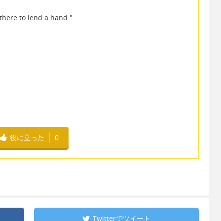
 there to lend a hand."
役に立った
0
Twitterで
ツイート