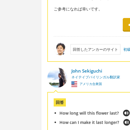
ご参考になれば幸いです。
回答したアンカーのサイト
初
John Sekiguchi
ネイテイブバイリンガル翻訳家
アメリカ合衆国
回答
How long will this flower last?
How can I make it last longer?