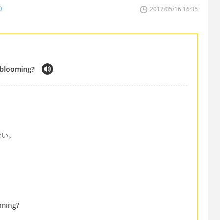
者）
2017/05/16 16:35
 blooming?
ない。
oming?