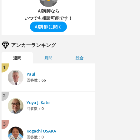
AI講師なら
いつでも相談可能です！
AI講師に聞く
アンカーランキング
週間
月間
総合
1
Paul
回答数：
66
2
Yuya J. Kato
回答数：
0
3
Kogachi OSAKA
回答数：
0