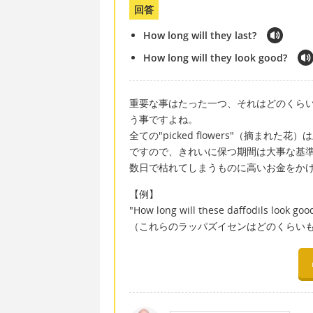
回答
How long will they last?
How long will they look good?
重要な事はたった一つ、それはどのくら
う事ですよね。
全ての"picked flowers"（摘ま
ですので、きれいに保つ期間は大事な基
数日で枯れてしまうものに高いお金をか
【例】
"How long will these daffodils look goo
（これらのラッパズイセンはどのくらい