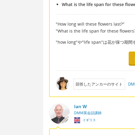
What is the life span for these flow
"How long will these flowers last?"
"What is the life span for these flowers
"how long"や"life span"は花が
回答したアンカーのサイト
D
Ian W
DMM英会話講師
イギリス