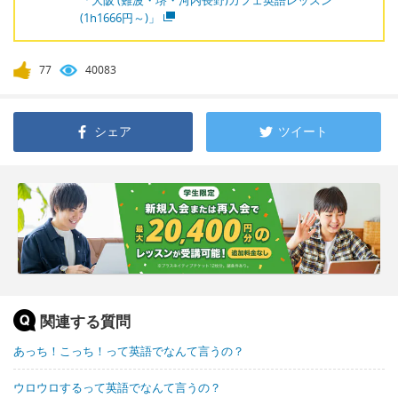
「大阪 (難波・堺・河内長野)カフェ英語レッスン
(1h1666円～)」
77
40083
シェア
ツイート
関連する質問
あっち！こっち！って英語でなんて言うの？
ウロウロするって英語でなんて言うの？