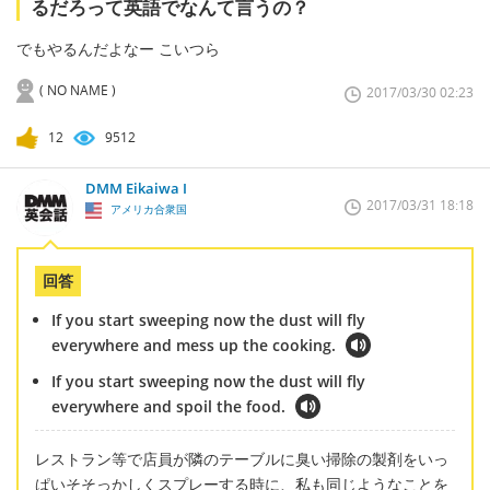
るだろって英語でなんて言うの？
でもやるんだよなー こいつら
( NO NAME )
2017/03/30 02:23
12
9512
DMM Eikaiwa I
2017/03/31 18:18
アメリカ合衆国
回答
If you start sweeping now the dust will fly
everywhere and mess up the cooking.
If you start sweeping now the dust will fly
everywhere and spoil the food.
レストラン等で店員が隣のテーブルに臭い掃除の製剤をいっ
ぱいそそっかしくスプレーする時に、私も同じようなことを