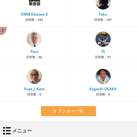
DMM Eikaiwa K
Taku
回答数：
242
回答数：
187
3
Paul
TE
回答数：
66
回答数：
31
Yuya J. Kato
Kogachi OSAKA
回答数：
0
回答数：
0
アンカー一覧
メニュー