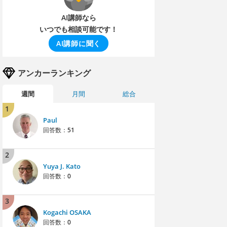
AI講師なら
いつでも相談可能です！
AI講師に聞く
アンカーランキング
週間
月間
総合
1
Paul
回答数：
51
2
Yuya J. Kato
回答数：
0
3
Kogachi OSAKA
回答数：
0