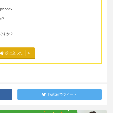
iphone?
e?
トですか？
役に立った
6
Twitterで
ツイート