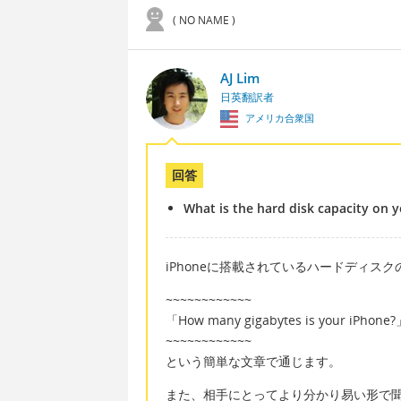
( NO NAME )
AJ Lim
日英翻訳者
アメリカ合衆国
回答
What is the hard disk capacity on 
iPhoneに搭載されているハードディス
~~~~~~~~~~~~
「How many gigabytes is your iPhone
~~~~~~~~~~~~
という簡単な文章で通じます。
また、相手にとってより分かり易い形で