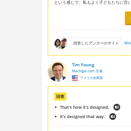
という感じで、私もよく子どもたちに言
回答したアンカーのサイト
Whi
Tim Young
Machigai.com 主催
アメリカ合衆国
回答
That's how it's designed.
It's designed that way.