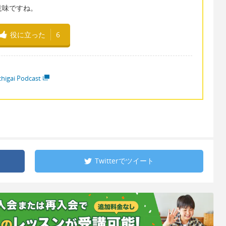
う意味ですね。
役に立った
6
higai Podcast
Twitterで
ツイート