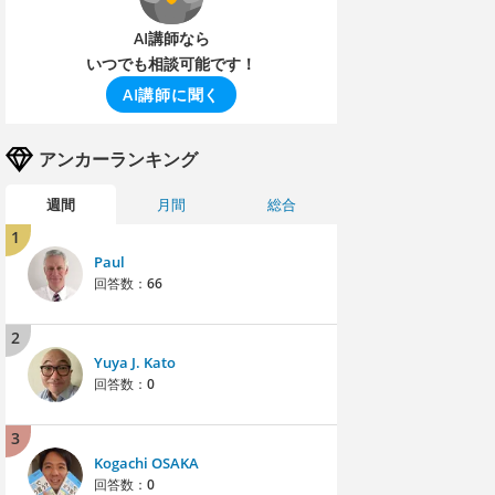
AI講師なら
いつでも相談可能です！
AI講師に聞く
アンカーランキング
週間
月間
総合
1
Paul
回答数：
66
2
Yuya J. Kato
回答数：
0
3
Kogachi OSAKA
回答数：
0