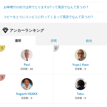
お味噌汁の出汁は何でとりますか?って英語でなんて言うの？
コピーをとりにコンビニに行ってくるって英語でなんて言うの？
アンカーランキング
週間
月間
総合
1
2
Paul
Yuya J. Kato
回答数：
66
回答数：
0
3
Kogachi OSAKA
Taku
回答数：
0
回答数：
0