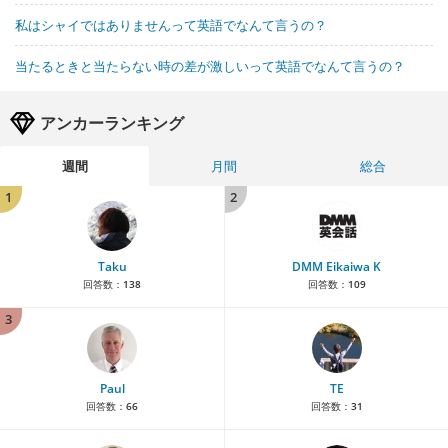
私はシャイではありませんって英語でなんて言うの？
当たるときと当たらない時の差が激しいって英語でなんて言うの？
アンカーランキング
週間
月間
総合
1
2
Taku
DMM Eikaiwa K
回答数：
138
回答数：
109
3
Paul
TE
回答数：
66
回答数：
31