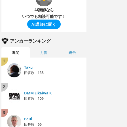
AI講師なら
いつでも相談可能です！
AI講師に聞く
アンカーランキング
週間
月間
総合
1
Taku
回答数：
138
2
DMM Eikaiwa K
回答数：
109
3
Paul
回答数：
66