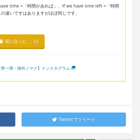
e time =「時間があれば」、If we have time left =「時間
スの違いですはありますがほぼ同じです。
役に立った
12
世界一周・海外ノマド】インスタグラム
Twitterで
ツイート