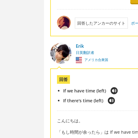
回答したアンカーのサイト
ポー
Erik
日英翻訳者
アメリカ合衆国
回答
If we have time (left)
If there's time (left)
こんにちは。
「もし時間が余ったら」は If we have time (le