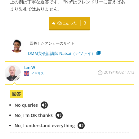
上の例は丁寧な返答です。 "No"はフレンドリーに言えばあ
まり失礼ではありません。
役に立った
3
回答したアンカーのサイト
DMM英会話講師 Natsai（ナツァイ）
Ian W
2019/10/02 17:12
イギリス
回答
No queries
No, I'm OK thanks
No, I understand everything