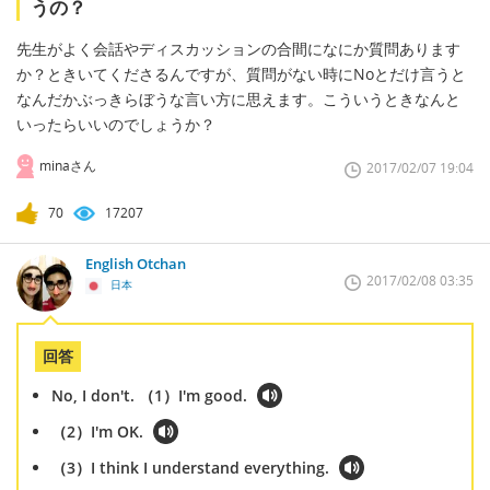
うの？
先生がよく会話やディスカッションの合間になにか質問あります
か？ときいてくださるんですが、質問がない時にNoとだけ言うと
なんだかぶっきらぼうな言い方に思えます。こういうときなんと
いったらいいのでしょうか？
minaさん
2017/02/07 19:04
70
17207
English Otchan
2017/02/08 03:35
日本
回答
No, I don't. （1）I'm good.
（2）I'm OK.
（3）I think I understand everything.