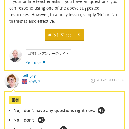
If your online teacher asks if you have an questions, you
can respond using one of the above suggested
responses. However, in a busy lesson, simply 'No' or 'No
thanks' is also effective.
役に立った
3
回答したアンカーのサイト
Youtube
Will Jay
2019/10/03 21:02
イギリス
回答
No, I don't have any questions right now.
No, I don't.