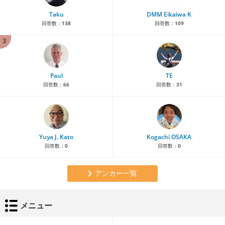
Taku
DMM Eikaiwa K
回答数：
138
回答数：
109
3
Paul
TE
回答数：
66
回答数：
31
Yuya J. Kato
Kogachi OSAKA
回答数：
0
回答数：
0
アンカー一覧
メニュー