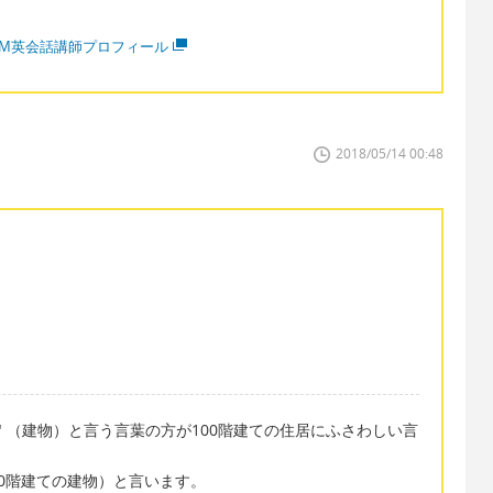
MM英会話講師プロフィール
2018/05/14 00:48
ding" （建物）と言う言葉の方が100階建ての住居にふさわしい言
rs"（100階建ての建物）と言います。