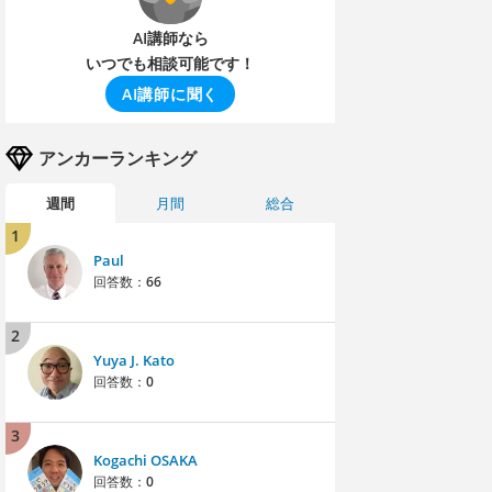
AI講師なら
いつでも相談可能です！
AI講師に聞く
アンカーランキング
週間
月間
総合
1
Paul
回答数：
66
2
Yuya J. Kato
回答数：
0
3
Kogachi OSAKA
回答数：
0