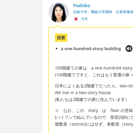
Yoshiko
法政大学・獨協大学講師、企業研修
日本
回答
a one-hundred-story building
100階建ての家は a one-hundred-stor
(100階建てですと、これはもう普通の家＝h
日本によくある2階建てだったら、two-sto
We live in a two-story house.
(私たちは2階建ての家に住んでいます）
☆ なお、この story は floor の意
(ハイフンで結んでいるので、形容詞的に
複数形（stories)にはせず、単数形（stor