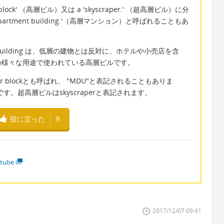
ck' （高層ビル）又は a 'skyscraper.' （超高層ビル）に分
apartment building.'（高層マンション）と呼ばれることもあ
 rise building は、低層の建物とは反対に、ホテルや小売店を含
の様々な用途で使われている高層ビルです。
ng は tower blockとも呼ばれ、 "MDU"と表記されることもありま
it"の略です。超高層ビルはskyscraperと表記されます。
役に立った
9
tube
2017/12/07 09:41