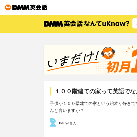
１００階建ての家って英語でな
子供が１００階建ての家という絵本が好きで
んと言いますか？
naoyaさん