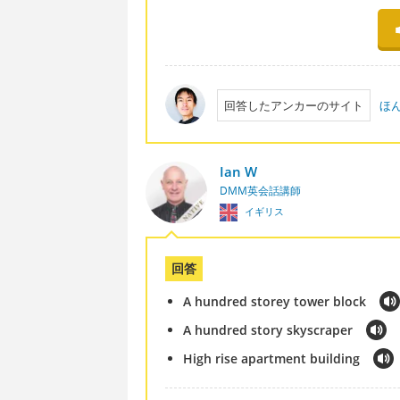
回答したアンカーのサイト
ほ
Ian W
DMM英会話講師
イギリス
回答
A hundred storey tower block
A hundred story skyscraper
High rise apartment building