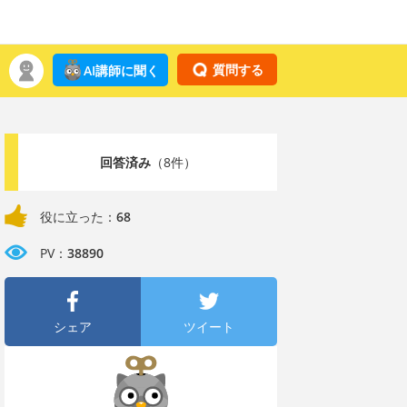
質問する
AI講師に聞く
回答済み
（8件）
役に立った：
68
PV：
38890
シェア
ツイート