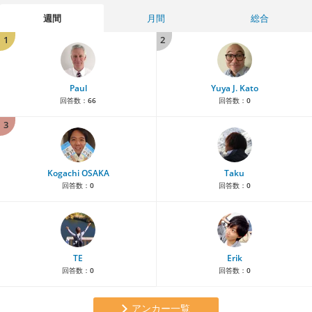
週間
月間
総合
1
2
Paul
Yuya J. Kato
回答数：
66
回答数：
0
3
Kogachi OSAKA
Taku
回答数：
0
回答数：
0
TE
Erik
回答数：
0
回答数：
0
アンカー一覧