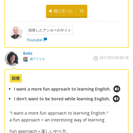
役に立った
10
回答したアンカーのサイト
Youtube
Babz
2017/07/29 00:18
南アフリカ
回答
I want a more fun approach to learning English.
I don't want to be bored while learning English.
"I want a more fun approach to learning English."
a fun approach = an interesting way of learning .
Fun approach＝楽しいやり方。