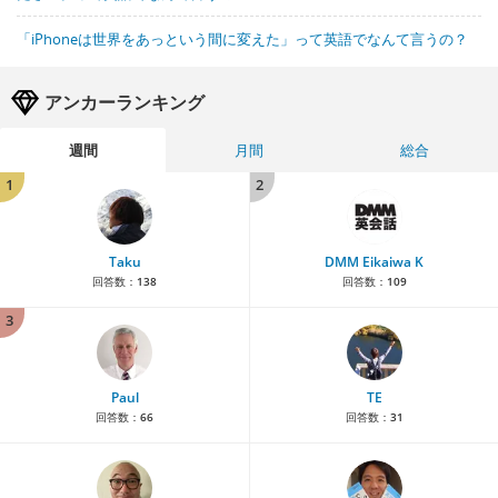
「iPhoneは世界をあっという間に変えた」って英語でなんて言うの？
アンカーランキング
週間
月間
総合
1
2
Taku
DMM Eikaiwa K
回答数：
138
回答数：
109
3
Paul
TE
回答数：
66
回答数：
31